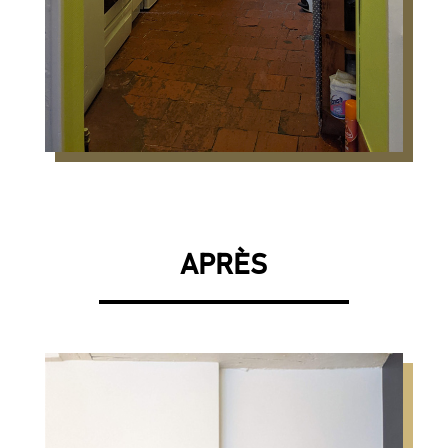
APR
ÈS